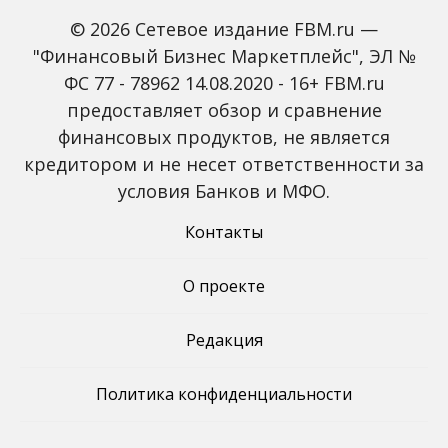
© 2026 Сетевое издание FBM.ru —
"Финансовый Бизнес Маркетплейс", ЭЛ №
ФС 77 - 78962 14.08.2020 - 16+ FBM.ru
предоставляет обзор и сравнение
Пропалестинский
В России начались
финансовых продуктов, не является
активист прервал матч
продажи бюджетного
кредитором и не несет ответственности за
Australian Open с
седана Suzuki Ciaz по
участием Зверева
цене от 2,3 млн рублей
условия Банков и МФО.
Контакты
О проекте
Редакция
Политика конфиденциальности