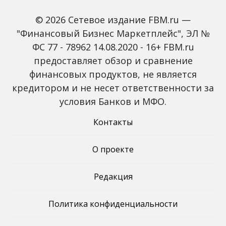
© 2026 Сетевое издание FBM.ru —
"Финансовый Бизнес Маркетплейс", ЭЛ №
ФС 77 - 78962 14.08.2020 - 16+ FBM.ru
предоставляет обзор и сравнение
Пропалестинский
В России начались
финансовых продуктов, не является
активист прервал матч
продажи бюджетного
кредитором и не несет ответственности за
Australian Open с
седана Suzuki Ciaz по
участием Зверева
цене от 2,3 млн рублей
условия Банков и МФО.
Контакты
О проекте
Редакция
Политика конфиденциальности