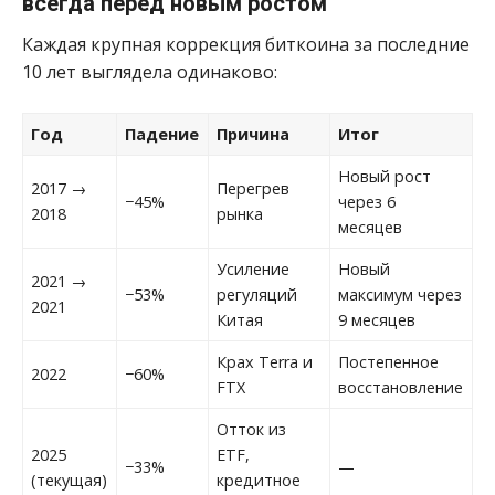
всегда перед новым ростом
Каждая крупная коррекция биткоина за последние
10 лет выглядела одинаково:
Год
Падение
Причина
Итог
Новый рост
2017 →
Перегрев
−45%
через 6
2018
рынка
месяцев
Усиление
Новый
2021 →
−53%
регуляций
максимум через
2021
Китая
9 месяцев
Крах Terra и
Постепенное
2022
−60%
FTX
восстановление
Отток из
2025
ETF,
−33%
—
(текущая)
кредитное