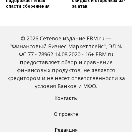
подорожает и как
скидках и отсрочках из-
спасти сбережения
за атак
© 2026 Сетевое издание FBM.ru —
"Финансовый Бизнес Маркетплейс", ЭЛ №
ФС 77 - 78962 14.08.2020 - 16+ FBM.ru
предоставляет обзор и сравнение
Объем наличных у
С 2027 года ИНН станет
россиян в июле вырос
обязательным для всех
финансовых продуктов, не является
на 43%: что стоит за
банковских счетов
кредитором и не несет ответственности за
рекордным спросом на
россиян: что изменится
банкноты
условия Банков и МФО.
Контакты
О проекте
Редакция