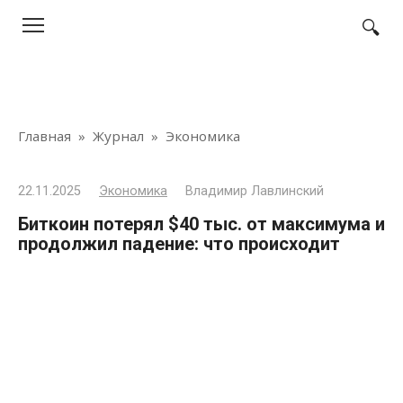
Перейти
к
контенту
Главная
»
Журнал
»
Экономика
22.11.2025
Экономика
Владимир Лавлинский
Биткоин потерял $40 тыс. от максимума и
продолжил падение: что происходит