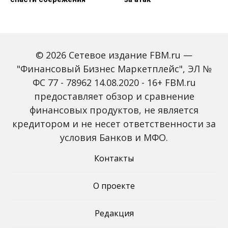
© 2026 Сетевое издание FBM.ru —
"Финансовый Бизнес Маркетплейс", ЭЛ №
ФС 77 - 78962 14.08.2020 - 16+ FBM.ru
предоставляет обзор и сравнение
Объем наличных у
С 2027 года ИНН станет
россиян в июле вырос
обязательным для всех
финансовых продуктов, не является
на 43%: что стоит за
банковских счетов
кредитором и не несет ответственности за
рекордным спросом на
россиян: что изменится
банкноты
условия Банков и МФО.
Контакты
О проекте
Редакция