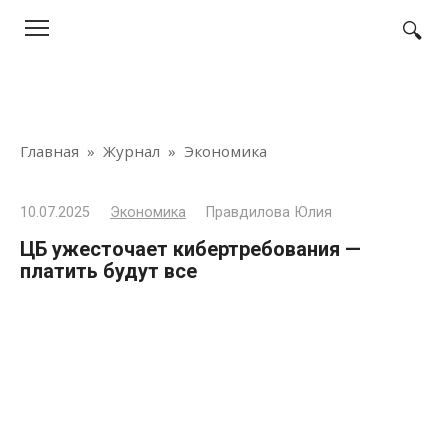
Перейти
к
контенту
Главная
»
Журнал
»
Экономика
10.07.2025
Экономика
Правдилова Юлия
ЦБ ужесточает кибертребования —
платить будут все