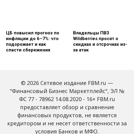
ЦБ повысил прогноз по
Владельцы ПВЗ
инфляции до 6–7%: что
Wildberries просят о
подорожает и как
скидках и отсрочках из-
спасти сбережения
за атак
© 2026 Сетевое издание FBM.ru —
"Финансовый Бизнес Маркетплейс", ЭЛ №
ФС 77 - 78962 14.08.2020 - 16+ FBM.ru
предоставляет обзор и сравнение
Объем наличных у
С 2027 года ИНН станет
россиян в июле вырос
обязательным для всех
финансовых продуктов, не является
на 43%: что стоит за
банковских счетов
кредитором и не несет ответственности за
рекордным спросом на
россиян: что изменится
банкноты
условия Банков и МФО.