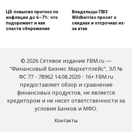
ЦБ повысил прогноз по
Владельцы ПВЗ
инфляции до 6–7%: что
Wildberries просят о
подорожает и как
скидках и отсрочках из-
спасти сбережения
за атак
© 2026 Сетевое издание FBM.ru —
"Финансовый Бизнес Маркетплейс", ЭЛ №
ФС 77 - 78962 14.08.2020 - 16+ FBM.ru
предоставляет обзор и сравнение
Объем наличных у
С 2027 года ИНН станет
россиян в июле вырос
обязательным для всех
финансовых продуктов, не является
на 43%: что стоит за
банковских счетов
кредитором и не несет ответственности за
рекордным спросом на
россиян: что изменится
банкноты
условия Банков и МФО.
Контакты