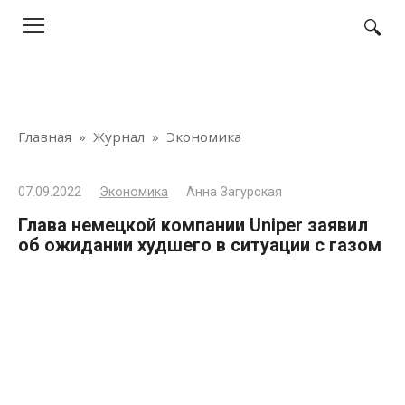
Перейти
к
контенту
Главная
»
Журнал
»
Экономика
07.09.2022
Экономика
Анна Загурская
Глава немецкой компании Uniper заявил
об ожидании худшего в ситуации с газом