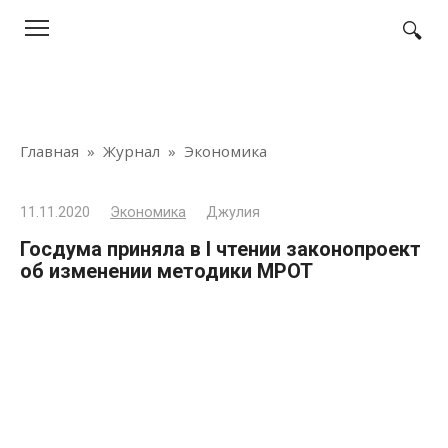
Перейти
к
контенту
Главная
»
Журнал
»
Экономика
11.11.2020
Экономика
Джулия
Госдума приняла в I чтении законопроект
об изменении методики МРОТ