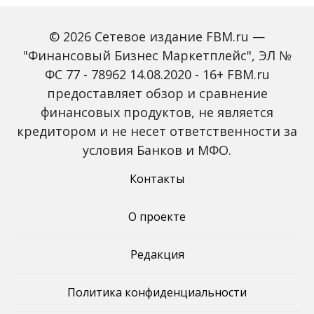
© 2026 Сетевое издание FBM.ru —
"Финансовый Бизнес Маркетплейс", ЭЛ №
ФС 77 - 78962 14.08.2020 - 16+ FBM.ru
предоставляет обзор и сравнение
Объем наличных у
С 2027 года ИНН станет
россиян в июле вырос
обязательным для всех
финансовых продуктов, не является
на 43%: что стоит за
банковских счетов
кредитором и не несет ответственности за
рекордным спросом на
россиян: что изменится
банкноты
условия Банков и МФО.
Контакты
О проекте
Редакция
Политика конфиденциальности