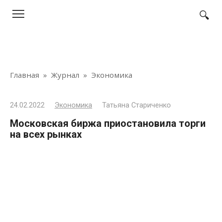
Перейти
к
контенту
Главная
»
Журнал
»
Экономика
24.02.2022
Экономика
Татьяна Стариченко
Московская биржа приостановила торги
на всех рынках