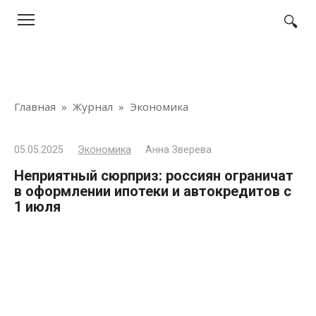
Перейти
к
контенту
Главная
»
Журнал
»
Экономика
05.05.2025
Экономика
Анна Зверева
Неприятный сюрприз: россиян ограничат
в оформлении ипотеки и автокредитов с
1 июля