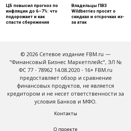
ЦБ повысил прогноз по
Владельцы ПВЗ
инфляции до 6–7%: что
Wildberries просят о
подорожает и как
скидках и отсрочках из-
спасти сбережения
за атак
© 2026 Сетевое издание FBM.ru —
"Финансовый Бизнес Маркетплейс", ЭЛ №
ФС 77 - 78962 14.08.2020 - 16+ FBM.ru
предоставляет обзор и сравнение
Объем наличных у
С 2027 года ИНН станет
россиян в июле вырос
обязательным для всех
финансовых продуктов, не является
на 43%: что стоит за
банковских счетов
кредитором и не несет ответственности за
рекордным спросом на
россиян: что изменится
банкноты
условия Банков и МФО.
Контакты
О проекте