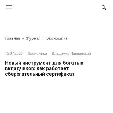
Перейти
к
контенту
Главная
»
Журнал
»
Экономика
15.07.2025
Экономика
Владимир Лавлинский
Новый инструмент для богатых
вкладчиков: как работает
сберегательный сертификат