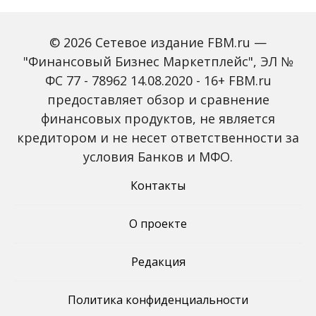
© 2026 Сетевое издание FBM.ru —
"Финансовый Бизнес Маркетплейс", ЭЛ №
ФС 77 - 78962 14.08.2020 - 16+ FBM.ru
предоставляет обзор и сравнение
Объем наличных у
С 2027 года ИНН станет
россиян в июле вырос
обязательным для всех
финансовых продуктов, не является
на 43%: что стоит за
банковских счетов
кредитором и не несет ответственности за
рекордным спросом на
россиян: что изменится
банкноты
условия Банков и МФО.
Контакты
О проекте
Редакция
Политика конфиденциальности