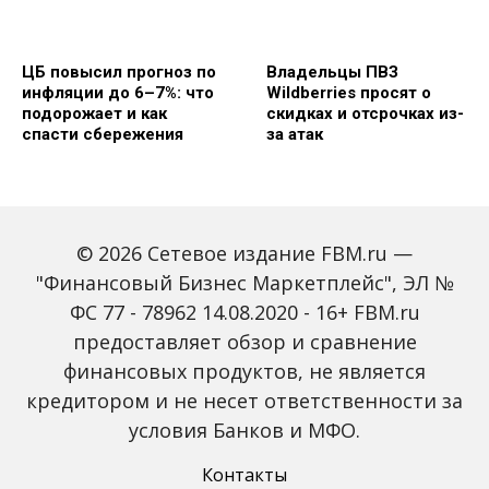
ЦБ повысил прогноз по
Владельцы ПВЗ
инфляции до 6–7%: что
Wildberries просят о
подорожает и как
скидках и отсрочках из-
спасти сбережения
за атак
© 2026 Сетевое издание FBM.ru —
"Финансовый Бизнес Маркетплейс", ЭЛ №
ФС 77 - 78962 14.08.2020 - 16+ FBM.ru
предоставляет обзор и сравнение
Объем наличных у
С 2027 года ИНН станет
россиян в июле вырос
обязательным для всех
финансовых продуктов, не является
на 43%: что стоит за
банковских счетов
кредитором и не несет ответственности за
рекордным спросом на
россиян: что изменится
банкноты
условия Банков и МФО.
Контакты