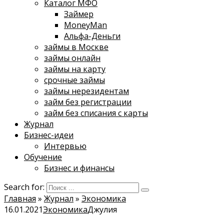
Каталог МФО
Займер
MoneyMan
Альфа-Деньги
займы в Москве
займы онлайн
займы на карту
срочные займы
займы нерезидентам
займ без регистрации
займ без списания с карты
Журнал
Бизнес-идеи
Интервью
Обучение
Бизнес и финансы
Search for:
Главная
»
Журнал
»
Экономика
16.01.2021
Экономика
Джулия