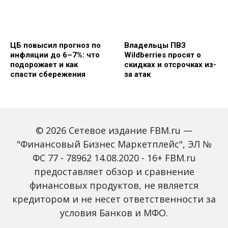
ЦБ повысил прогноз по
Владельцы ПВЗ
инфляции до 6–7%: что
Wildberries просят о
подорожает и как
скидках и отсрочках из-
спасти сбережения
за атак
© 2026 Сетевое издание FBM.ru —
"Финансовый Бизнес Маркетплейс", ЭЛ №
ФС 77 - 78962 14.08.2020 - 16+ FBM.ru
предоставляет обзор и сравнение
Объем наличных у
С 2027 года ИНН станет
россиян в июле вырос
обязательным для всех
финансовых продуктов, не является
на 43%: что стоит за
банковских счетов
кредитором и не несет ответственности за
рекордным спросом на
россиян: что изменится
банкноты
условия Банков и МФО.