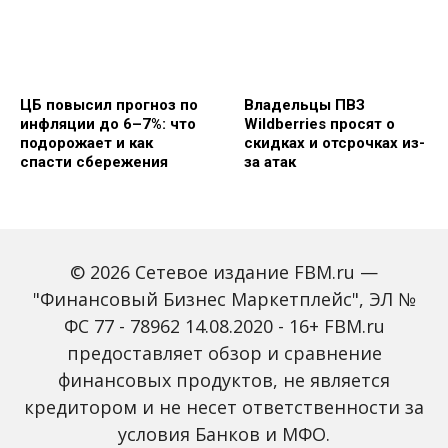
ЦБ повысил прогноз по
Владельцы ПВЗ
инфляции до 6–7%: что
Wildberries просят о
подорожает и как
скидках и отсрочках из-
спасти сбережения
за атак
© 2026 Сетевое издание FBM.ru —
"Финансовый Бизнес Маркетплейс", ЭЛ №
ФС 77 - 78962 14.08.2020 - 16+ FBM.ru
предоставляет обзор и сравнение
Объем наличных у
С 2027 года ИНН станет
россиян в июле вырос
обязательным для всех
финансовых продуктов, не является
на 43%: что стоит за
банковских счетов
кредитором и не несет ответственности за
рекордным спросом на
россиян: что изменится
банкноты
условия Банков и МФО.