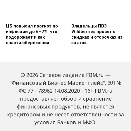
ЦБ повысил прогноз по
Владельцы ПВЗ
инфляции до 6–7%: что
Wildberries просят о
подорожает и как
скидках и отсрочках из-
спасти сбережения
за атак
© 2026 Сетевое издание FBM.ru —
"Финансовый Бизнес Маркетплейс", ЭЛ №
ФС 77 - 78962 14.08.2020 - 16+ FBM.ru
предоставляет обзор и сравнение
Объем наличных у
С 2027 года ИНН станет
россиян в июле вырос
обязательным для всех
финансовых продуктов, не является
на 43%: что стоит за
банковских счетов
кредитором и не несет ответственности за
рекордным спросом на
россиян: что изменится
банкноты
условия Банков и МФО.