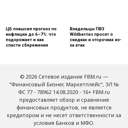
ЦБ повысил прогноз по
Владельцы ПВЗ
инфляции до 6–7%: что
Wildberries просят о
подорожает и как
скидках и отсрочках из-
спасти сбережения
за атак
© 2026 Сетевое издание FBM.ru —
"Финансовый Бизнес Маркетплейс", ЭЛ №
ФС 77 - 78962 14.08.2020 - 16+ FBM.ru
предоставляет обзор и сравнение
Объем наличных у
С 2027 года ИНН станет
россиян в июле вырос
обязательным для всех
финансовых продуктов, не является
на 43%: что стоит за
банковских счетов
кредитором и не несет ответственности за
рекордным спросом на
россиян: что изменится
банкноты
условия Банков и МФО.