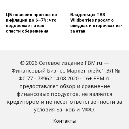
ЦБ повысил прогноз по
Владельцы ПВЗ
инфляции до 6–7%: что
Wildberries просят о
подорожает и как
скидках и отсрочках из-
спасти сбережения
за атак
© 2026 Сетевое издание FBM.ru —
"Финансовый Бизнес Маркетплейс", ЭЛ №
ФС 77 - 78962 14.08.2020 - 16+ FBM.ru
предоставляет обзор и сравнение
Объем наличных у
С 2027 года ИНН станет
россиян в июле вырос
обязательным для всех
финансовых продуктов, не является
на 43%: что стоит за
банковских счетов
кредитором и не несет ответственности за
рекордным спросом на
россиян: что изменится
банкноты
условия Банков и МФО.
Контакты