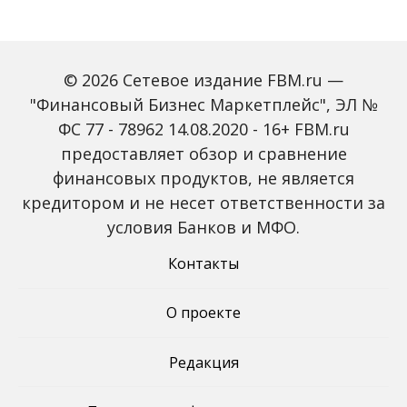
© 2026 Сетевое издание FBM.ru —
"Финансовый Бизнес Маркетплейс", ЭЛ №
ФС 77 - 78962 14.08.2020 - 16+ FBM.ru
предоставляет обзор и сравнение
Объем наличных у
С 2027 года ИНН станет
россиян в июле вырос
обязательным для всех
финансовых продуктов, не является
на 43%: что стоит за
банковских счетов
кредитором и не несет ответственности за
рекордным спросом на
россиян: что изменится
банкноты
условия Банков и МФО.
Контакты
О проекте
Редакция