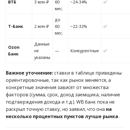
ВТБ
3 млн ₽
60
~24-34%
✅
мес.
до
Т-Банк
2 млн ₽
60
~22-32%
✅
мес.
Данные
Ozon
не
—
Конкурентные
✅
Банк
указаны
Важное уточнение:
ставки в таблице приведены
ориентировочные, так как рынок меняется, а
конкретные значения зависят от множества
факторов (сумма, срок, доход заемщика, наличие
подтверждения дохода и т.д.). WB банк пока не
раскрыл точную ставку, но заявил, что она
на
несколько процентных пунктов лучше рынка
.