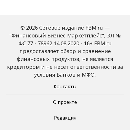
© 2026 Сетевое издание FBM.ru —
"Финансовый Бизнес Маркетплейс", ЭЛ №
ФС 77 - 78962 14.08.2020 - 16+ FBM.ru
предоставляет обзор и сравнение
Зарплаты вырастут,
Россиян предупредили
банки включат защиту
о росте активности
финансовых продуктов, не является
от мошенников: какие
мошенников на фоне
кредитором и не несет ответственности за
новые законы ждут
снижения ключевой
россиян с октября
ставки
условия Банков и МФО.
Контакты
О проекте
Редакция