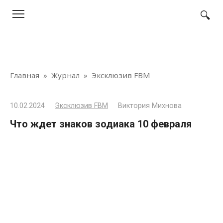
Перейти
к
контенту
Главная
»
Журнал
»
Эксклюзив FBM
10.02.2024
Эксклюзив FBM
Виктория Михнова
Что ждет знаков зодиака 10 февраля