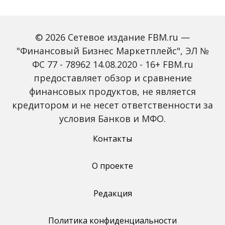
© 2026 Сетевое издание FBM.ru —
"Финансовый Бизнес Маркетплейс", ЭЛ №
ФС 77 - 78962 14.08.2020 - 16+ FBM.ru
предоставляет обзор и сравнение
Зарплаты вырастут,
Россиян предупредили
банки включат защиту
о росте активности
финансовых продуктов, не является
от мошенников: какие
мошенников на фоне
кредитором и не несет ответственности за
новые законы ждут
снижения ключевой
россиян с октября
ставки
условия Банков и МФО.
Контакты
О проекте
Редакция
Политика конфиденциальности