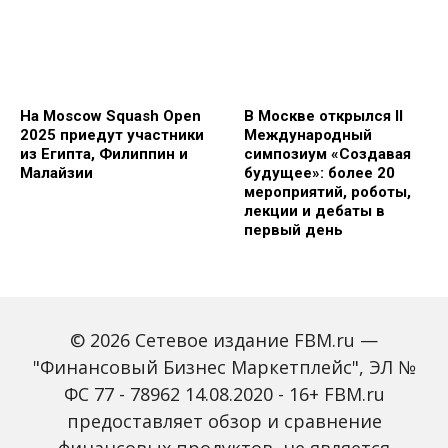
На Moscow Squash Open
В Москве открылся II
2025 приедут участники
Международный
из Египта, Филиппин и
симпозиум «Создавая
Малайзии
будущее»: более 20
мероприятий, роботы,
лекции и дебаты в
первый день
© 2026 Сетевое издание FBM.ru —
"Финансовый Бизнес Маркетплейс", ЭЛ №
ФС 77 - 78962 14.08.2020 - 16+ FBM.ru
предоставляет обзор и сравнение
Зарплаты вырастут,
Россиян предупредили
банки включат защиту
о росте активности
финансовых продуктов, не является