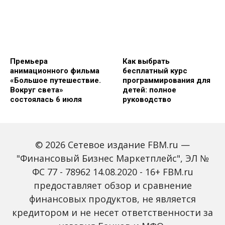
Премьера
Как выбрать
анимационного фильма
бесплатный курс
«Большое путешествие.
программирования для
Вокруг света»
детей: полное
состоялась 6 июля
руководство
© 2026 Сетевое издание FBM.ru —
"Финансовый Бизнес Маркетплейс", ЭЛ №
ФС 77 - 78962 14.08.2020 - 16+ FBM.ru
предоставляет обзор и сравнение
Какие китайские
Избавляемся от долгов
финансовых продуктов, не является
кроссоверы появились
по кредитным картам,
кредитором и не несет ответственности за
в этом и прошлом году,
это оказывается просто
что выбрать