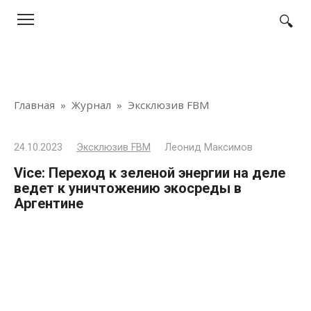
Перейти
к
контенту
Главная
»
Журнал
»
Эксклюзив FBM
24.10.2023
Эксклюзив FBM
Леонид Максимов
Vice: Переход к зеленой энергии на деле
ведет к уничтожению экосреды в
Аргентине