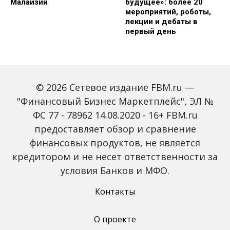
Малайзии
будущее»: более 20
мероприятий, роботы,
лекции и дебаты в
первый день
© 2026 Сетевое издание FBM.ru —
"Финансовый Бизнес Маркетплейс", ЭЛ №
ФС 77 - 78962 14.08.2020 - 16+ FBM.ru
предоставляет обзор и сравнение
Зарплаты вырастут,
Россиян предупредили
банки включат защиту
о росте активности
финансовых продуктов, не является
от мошенников: какие
мошенников на фоне
кредитором и не несет ответственности за
новые законы ждут
снижения ключевой
россиян с октября
ставки
условия Банков и МФО.
Контакты
О проекте