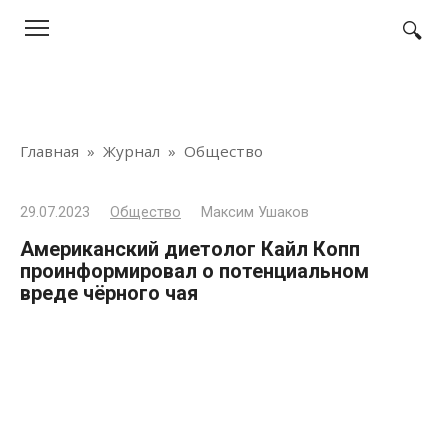
Перейти
к
контенту
Главная
»
Журнал
»
Общество
29.07.2023
Общество
Максим Ушаков
Американский диетолог Кайл Копп
проинформировал о потенциальном
вреде чёрного чая