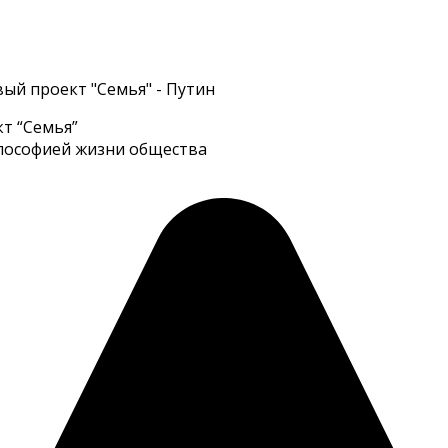
ый проект "Семья" - Путин
т “Семья”
илософией жизни общества