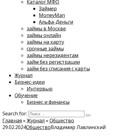
Каталог МФО
Займер
MoneyMan
Альфа-Деньги
займы в Москве
займы онлайн
займы на карту
срочные займы
займы нерезидентам
займ без регистрации
займ без списания с карты
Журнал
Бизнес-идеи
Интервью
Обучение
Бизнес и финансы
Search for:
Главная
»
Журнал
»
Общество
29.02.2024
Общество
Владимир Лавлинский