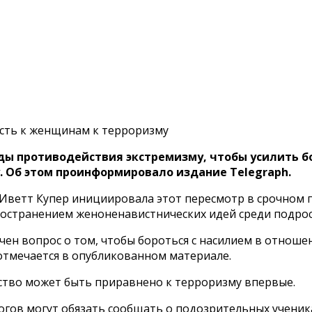
сть к женщинам к терроризму
ды противодействия экстремизму, чтобы усилить б
 Об этом проинформировало издание Telegraph.
Иветт Купер инициировала этот пересмотр в срочном п
ространением женоненавистнических идей среди подрос
зучен вопрос о том, чтобы бороться с насилием в отнош
отмечается в опубликованном материале.
ество может быть приравнено к терроризму впервые.
огов могут обязать сообщать о подозрительных учени