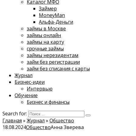
Каталог МФО
Займер
MoneyMan
Альфа-Деньги
займы в Москве
займы онлайн
займы на карту
срочные займы
займы нерезидентам
займ без регистрации
займ без списания с карты
Журнал
Бизнес-идеи
Интервью
Обучение
Бизнес и финансы
Search for:
Главная
»
Журнал
»
Общество
18.08.2024
Общество
Анна Зверева