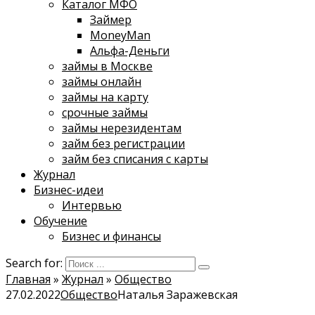
Каталог МФО
Займер
MoneyMan
Альфа-Деньги
займы в Москве
займы онлайн
займы на карту
срочные займы
займы нерезидентам
займ без регистрации
займ без списания с карты
Журнал
Бизнес-идеи
Интервью
Обучение
Бизнес и финансы
Search for:
Главная
»
Журнал
»
Общество
27.02.2022
Общество
Наталья Заражевская