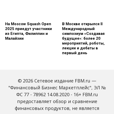
На Moscow Squash Open
В Москве открылся II
2025 приедут участники
Международный
из Египта, Филиппин и
симпозиум «Создавая
Малайзии
будущее»: более 20
мероприятий, роботы,
лекции и дебаты в
первый день
© 2026 Сетевое издание FBM.ru —
"Финансовый Бизнес Маркетплейс", ЭЛ №
ФС 77 - 78962 14.08.2020 - 16+ FBM.ru
предоставляет обзор и сравнение
Зарплаты вырастут,
Россиян предупредили
банки включат защиту
о росте активности
финансовых продуктов, не является
от мошенников: какие
мошенников на фоне