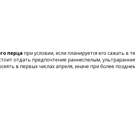
го перца
при условии, если планируется его сажать в т
стоит отдать предпочтение раннеспелым, ультраранним
 посеять в первых числах апреля, иначе при более поздн