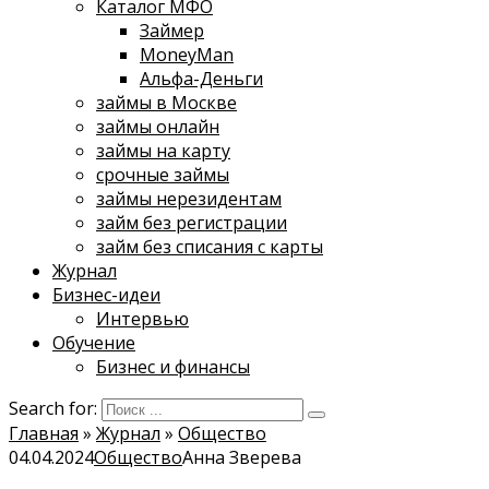
Каталог МФО
Займер
MoneyMan
Альфа-Деньги
займы в Москве
займы онлайн
займы на карту
срочные займы
займы нерезидентам
займ без регистрации
займ без списания с карты
Журнал
Бизнес-идеи
Интервью
Обучение
Бизнес и финансы
Search for:
Главная
»
Журнал
»
Общество
04.04.2024
Общество
Анна Зверева