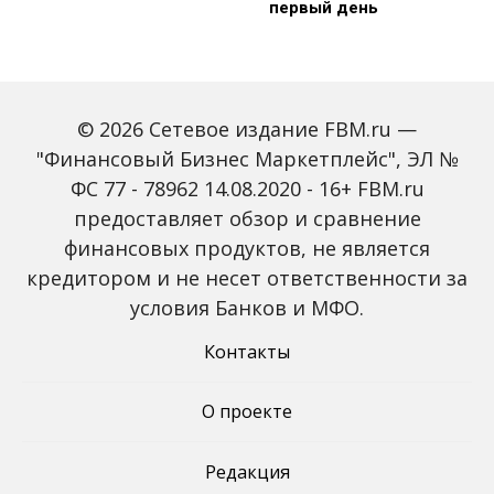
первый день
© 2026 Сетевое издание FBM.ru —
"Финансовый Бизнес Маркетплейс", ЭЛ №
ФС 77 - 78962 14.08.2020 - 16+ FBM.ru
предоставляет обзор и сравнение
Зарплаты вырастут,
Россиян предупредили
банки включат защиту
о росте активности
финансовых продуктов, не является
от мошенников: какие
мошенников на фоне
кредитором и не несет ответственности за
новые законы ждут
снижения ключевой
россиян с октября
ставки
условия Банков и МФО.
Контакты
О проекте
Редакция