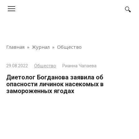
Перейти
к
контенту
Главная
»
Журнал
»
Общество
29.08.2022
Общество
Рианна Чапаева
Диетолог Богданова заявила об
опасности личинок насекомых в
замороженных ягодах