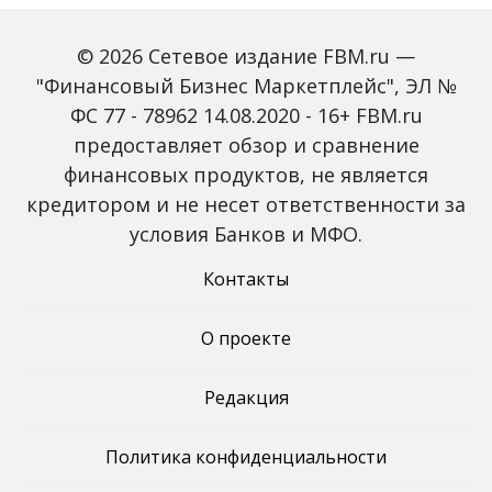
© 2026 Сетевое издание FBM.ru —
"Финансовый Бизнес Маркетплейс", ЭЛ №
ФС 77 - 78962 14.08.2020 - 16+ FBM.ru
предоставляет обзор и сравнение
Зарплаты вырастут,
Россиян предупредили
банки включат защиту
о росте активности
финансовых продуктов, не является
от мошенников: какие
мошенников на фоне
кредитором и не несет ответственности за
новые законы ждут
снижения ключевой
россиян с октября
ставки
условия Банков и МФО.
Контакты
О проекте
Редакция
Политика конфиденциальности