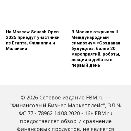
На Moscow Squash Open
В Москве открылся II
2025 приедут участники
Международный
из Египта, Филиппин и
симпозиум «Создавая
Малайзии
будущее»: более 20
мероприятий, роботы,
лекции и дебаты в
первый день
© 2026 Сетевое издание FBM.ru —
"Финансовый Бизнес Маркетплейс", ЭЛ №
ФС 77 - 78962 14.08.2020 - 16+ FBM.ru
предоставляет обзор и сравнение
Зарплаты вырастут,
Россиян предупредили
банки включат защиту
о росте активности
финансовых продуктов, не является