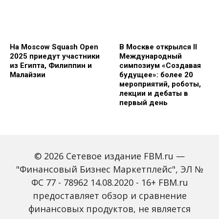
На Moscow Squash Open
В Москве открылся II
2025 приедут участники
Международный
из Египта, Филиппин и
симпозиум «Создавая
Малайзии
будущее»: более 20
мероприятий, роботы,
лекции и дебаты в
первый день
© 2026 Сетевое издание FBM.ru —
"Финансовый Бизнес Маркетплейс", ЭЛ №
ФС 77 - 78962 14.08.2020 - 16+ FBM.ru
предоставляет обзор и сравнение
Зарплаты вырастут,
Россиян предупредили
банки включат защиту
о росте активности
финансовых продуктов, не является
от мошенников: какие
мошенников на фоне