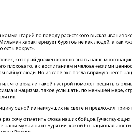
ал комментарий по поводу расистского высказывания э
Мильман характеризует бурятов не как людей, а как «
 есть вокруг».
еловек, который должен хорошо знать наше многонацио
 него плоховато, а с воспитанием и человеческими ценно
ам гибнут люди. Но из слов экс-посла впрямую несет на
етил, что вряд ли такой настрой поможет решить сложив
сизма и нацизма, такое услышать, по меньшей мере, ст
олитик.
ицину одной из наилучших на свете и предложил приня
е раз хочу отметить слова наших бойцов [участвующих 
 все наши мужчины из Бурятии, какой бы национальности
нашу Родину.