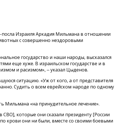
кс-посла Израиля Аркадия Мильмана в отношении
животных с совершенно нездоровыми
нальное государство и наши народы, высказался
стями еще хуже. В израильском государстве и в
цизмом и расизмом», ‒ указал Цыденов.
шуюся ситуацию. «Уж от кого, а от представителя
ранно. Судить о всем еврейском народе по одному
ть Мильмана «на принудительное лечение».
в СВО], которые они сказали президенту [России
 по крови они ни были, вместе со своими боевыми