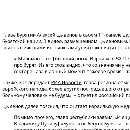
Глава Бурятии Алексей Цыденов в своем ТГ-канале д
бурятской нации. В видео, размещенном Цыденовым, 
психопатическими инстинктами уничтожения всего, что
«[Мильман ‒ это] бывший посол Израиля в РФ. Ч
про бурят. Из его слов видно, что со знаниями у
секторе Газа в данный момент тяжелое время ‒ т
Также, как передает
РИА Новости
, глава региона отм
еврейского народа, более других пострадавшего от ра
больному человеку не будем», ‒ отметил российский п
Цыденов далее пояснил, что считает израильскую мед
Помимо прочего, глава республики заявил: «И ещ
Владимиру Путину]: «Буряты не бегут!» Буряты ‒
товарищами со всей страны достойно защищают 