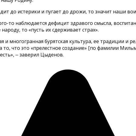
одит до истерики и пугает до дрожи, то значит наши в
ого-то наблюдается дефицит здравого смысла, воспитан
народу, то «пусть их сдерживает страх».
ая и многогранная бурятская культура, ее традиции и ре
, а то, что это «прелестное создание» [по фамилии Миль
честь», ‒ заверил Цыденов.