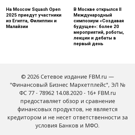
На Moscow Squash Open
В Москве открылся II
2025 приедут участники
Международный
из Египта, Филиппин и
симпозиум «Создавая
Малайзии
будущее»: более 20
мероприятий, роботы,
лекции и дебаты в
первый день
© 2026 Сетевое издание FBM.ru —
"Финансовый Бизнес Маркетплейс", ЭЛ №
ФС 77 - 78962 14.08.2020 - 16+ FBM.ru
предоставляет обзор и сравнение
Зарплаты вырастут,
Россиян предупредили
банки включат защиту
о росте активности
финансовых продуктов, не является
от мошенников: какие
мошенников на фоне
кредитором и не несет ответственности за
новые законы ждут
снижения ключевой
россиян с октября
ставки
условия Банков и МФО.