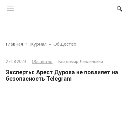
Перейти
к
контенту
Главная
»
Журнал
»
Общество
27.08.2024
Общество
Владимир Лавлинский
Эксперты: Арест Дурова не повлияет на
безопасность Telegram