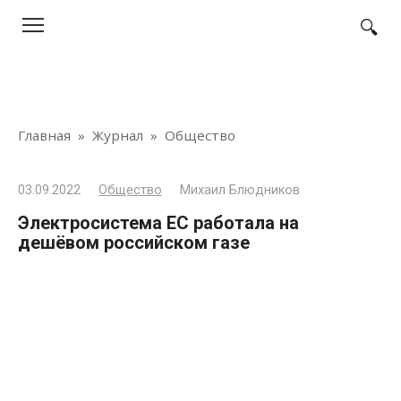
Перейти
к
контенту
Главная
»
Журнал
»
Общество
03.09.2022
Общество
Михаил Блюдников
Электросистема ЕС работала на
дешёвом российском газе