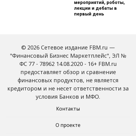
мероприятий, роботы,
лекции и дебаты в
первый день
© 2026 Сетевое издание FBM.ru —
"Финансовый Бизнес Маркетплейс", ЭЛ №
ФС 77 - 78962 14.08.2020 - 16+ FBM.ru
предоставляет обзор и сравнение
Зарплаты вырастут,
Россиян предупредили
банки включат защиту
о росте активности
финансовых продуктов, не является
от мошенников: какие
мошенников на фоне
кредитором и не несет ответственности за
новые законы ждут
снижения ключевой
россиян с октября
ставки
условия Банков и МФО.
Контакты
О проекте