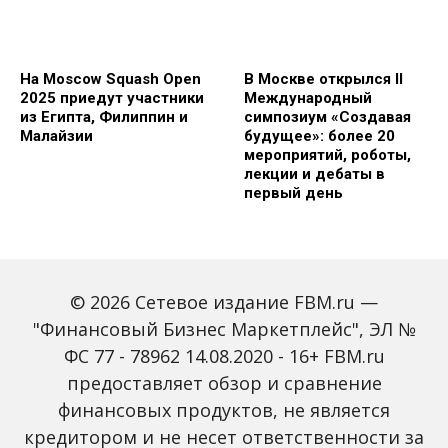
На Moscow Squash Open
В Москве открылся II
2025 приедут участники
Международный
из Египта, Филиппин и
симпозиум «Создавая
Малайзии
будущее»: более 20
мероприятий, роботы,
лекции и дебаты в
первый день
© 2026 Сетевое издание FBM.ru —
"Финансовый Бизнес Маркетплейс", ЭЛ №
ФС 77 - 78962 14.08.2020 - 16+ FBM.ru
предоставляет обзор и сравнение
Зарплаты вырастут,
Россиян предупредили
банки включат защиту
о росте активности
финансовых продуктов, не является
от мошенников: какие
мошенников на фоне
кредитором и не несет ответственности за
новые законы ждут
снижения ключевой