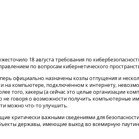
жесточило 18 августа требования по кибербезопаснос
правлением по вопросам кибернетического пространст
теперь официально назначены козлы отпущения и нескол
ти на компьютере, подключённом к интернету, невозмо
 Более того, хакеры (а сейчас это целые организации 
то не говоря о возможности получить компьютерные име
сти можно что-то улучшить.
ющие критически важными сведениями для безопасност
объекты державы, имеющие выход во всемирную паутин