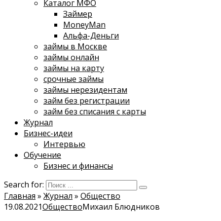
Каталог МФО
Займер
MoneyMan
Альфа-Деньги
займы в Москве
займы онлайн
займы на карту
срочные займы
займы нерезидентам
займ без регистрации
займ без списания с карты
Журнал
Бизнес-идеи
Интервью
Обучение
Бизнес и финансы
Search for:
Главная
»
Журнал
»
Общество
19.08.2021
Общество
Михаил Блюдников