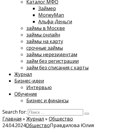
Каталог МФО
Займер
MoneyMan
Альфа-Деньги
займы в Москве
займы онлайн
займы на карту
срочные займы
займы нерезидентам
займ без регистрации
займ без списания с карты
Журнал
Бизнес-идеи
Интервью
Обучение
Бизнес и финансы
Search for:
Главная
»
Журнал
»
Общество
24.04.2024
Общество
Правдилова Юлия