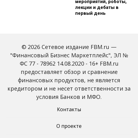
мероприятий, роботы,
лекции и дебаты в
первый день
© 2026 Сетевое издание FBM.ru —
"Финансовый Бизнес Маркетплейс", ЭЛ №
ФС 77 - 78962 14.08.2020 - 16+ FBM.ru
предоставляет обзор и сравнение
Зарплаты вырастут,
Россиян предупредили
банки включат защиту
о росте активности
финансовых продуктов, не является
от мошенников: какие
мошенников на фоне
кредитором и не несет ответственности за
новые законы ждут
снижения ключевой
россиян с октября
ставки
условия Банков и МФО.
Контакты
О проекте