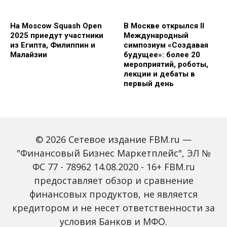
На Moscow Squash Open
В Москве открылся II
2025 приедут участники
Международный
из Египта, Филиппин и
симпозиум «Создавая
Малайзии
будущее»: более 20
мероприятий, роботы,
лекции и дебаты в
первый день
© 2026 Сетевое издание FBM.ru —
"Финансовый Бизнес Маркетплейс", ЭЛ №
ФС 77 - 78962 14.08.2020 - 16+ FBM.ru
предоставляет обзор и сравнение
Зарплаты вырастут,
Россиян предупредили
банки включат защиту
о росте активности
финансовых продуктов, не является
от мошенников: какие
мошенников на фоне
кредитором и не несет ответственности за
новые законы ждут
снижения ключевой
россиян с октября
ставки
условия Банков и МФО.