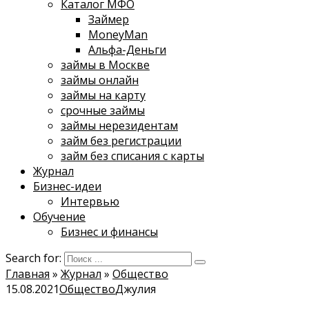
Каталог МФО
Займер
MoneyMan
Альфа-Деньги
займы в Москве
займы онлайн
займы на карту
срочные займы
займы нерезидентам
займ без регистрации
займ без списания с карты
Журнал
Бизнес-идеи
Интервью
Обучение
Бизнес и финансы
Search for:
Главная
»
Журнал
»
Общество
15.08.2021
Общество
Джулия