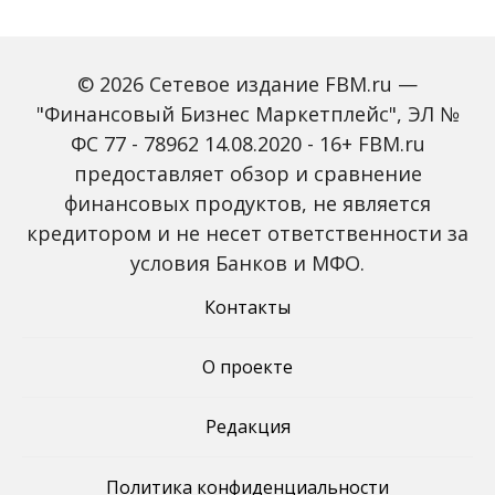
© 2026 Сетевое издание FBM.ru —
"Финансовый Бизнес Маркетплейс", ЭЛ №
ФС 77 - 78962 14.08.2020 - 16+ FBM.ru
предоставляет обзор и сравнение
Зарплаты вырастут,
Россиян предупредили
банки включат защиту
о росте активности
финансовых продуктов, не является
от мошенников: какие
мошенников на фоне
кредитором и не несет ответственности за
новые законы ждут
снижения ключевой
россиян с октября
ставки
условия Банков и МФО.
Контакты
О проекте
Редакция
Политика конфиденциальности