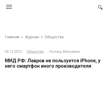
Перейти
к
контенту
Главная
»
Журнал
»
Общество
06.12.2023
Общество
Леонид Максимов
МИД РФ: Лавров не пользуется iPhone, у
него смартфон иного производителя