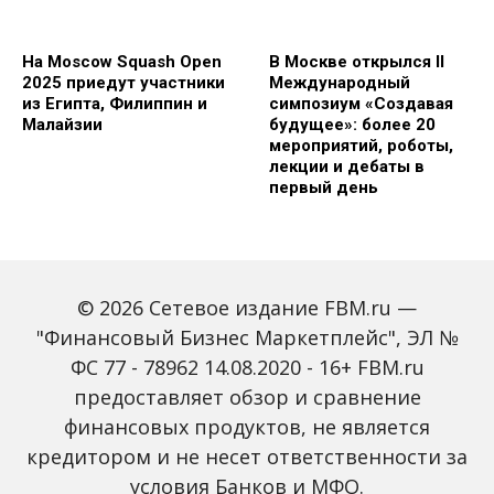
На Moscow Squash Open
В Москве открылся II
2025 приедут участники
Международный
из Египта, Филиппин и
симпозиум «Создавая
Малайзии
будущее»: более 20
мероприятий, роботы,
лекции и дебаты в
первый день
© 2026 Сетевое издание FBM.ru —
"Финансовый Бизнес Маркетплейс", ЭЛ №
ФС 77 - 78962 14.08.2020 - 16+ FBM.ru
предоставляет обзор и сравнение
Зарплаты вырастут,
Россиян предупредили
банки включат защиту
о росте активности
финансовых продуктов, не является
от мошенников: какие
мошенников на фоне
кредитором и не несет ответственности за
новые законы ждут
снижения ключевой
россиян с октября
ставки
условия Банков и МФО.