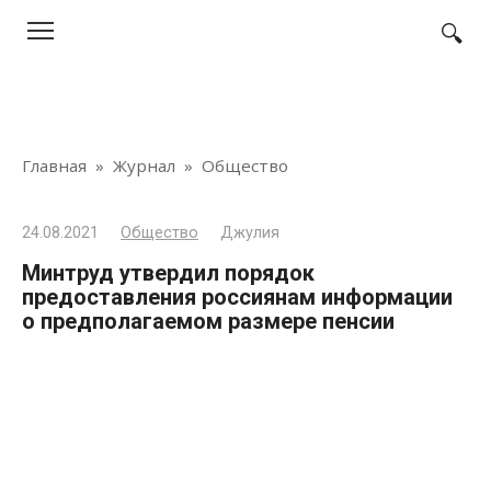
Перейти
к
контенту
Главная
»
Журнал
»
Общество
24.08.2021
Общество
Джулия
Минтруд утвердил порядок
предоставления россиянам информации
о предполагаемом размере пенсии