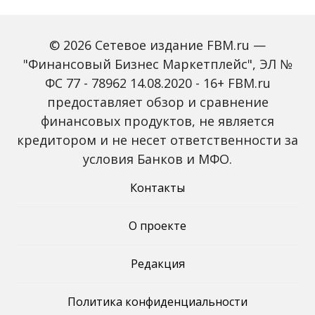
© 2026 Сетевое издание FBM.ru —
"Финансовый Бизнес Маркетплейс", ЭЛ №
ФС 77 - 78962 14.08.2020 - 16+ FBM.ru
предоставляет обзор и сравнение
Зарплаты вырастут,
Россиян предупредили
банки включат защиту
о росте активности
финансовых продуктов, не является
от мошенников: какие
мошенников на фоне
кредитором и не несет ответственности за
новые законы ждут
снижения ключевой
россиян с октября
ставки
условия Банков и МФО.
Контакты
О проекте
Редакция
Политика конфиденциальности