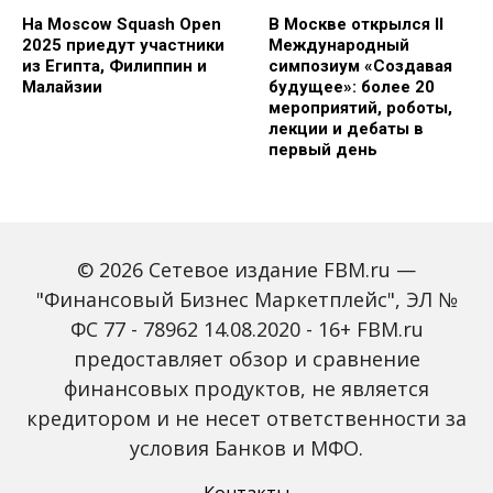
На Moscow Squash Open
В Москве открылся II
2025 приедут участники
Международный
из Египта, Филиппин и
симпозиум «Создавая
Малайзии
будущее»: более 20
мероприятий, роботы,
лекции и дебаты в
первый день
© 2026 Сетевое издание FBM.ru —
"Финансовый Бизнес Маркетплейс", ЭЛ №
ФС 77 - 78962 14.08.2020 - 16+ FBM.ru
предоставляет обзор и сравнение
Зарплаты вырастут,
Россиян предупредили
банки включат защиту
о росте активности
финансовых продуктов, не является
от мошенников: какие
мошенников на фоне
кредитором и не несет ответственности за
новые законы ждут
снижения ключевой
россиян с октября
ставки
условия Банков и МФО.
Контакты