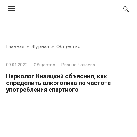
Перейти
к
контенту
Главная
»
Журнал
»
Общество
09.01.2022
Общество
Рианна Чапаева
Нарколог Кизицкий объяснил, как
определить алкоголика по частоте
употребления спиртного