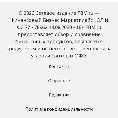
© 2026 Сетевое издание FBM.ru —
"Финансовый Бизнес Маркетплейс", ЭЛ №
ФС 77 - 78962 14.08.2020 - 16+ FBM.ru
предоставляет обзор и сравнение
Зарплаты вырастут,
Россиян предупредили
банки включат защиту
о росте активности
финансовых продуктов, не является
от мошенников: какие
мошенников на фоне
кредитором и не несет ответственности за
новые законы ждут
снижения ключевой
россиян с октября
ставки
условия Банков и МФО.
Контакты
О проекте
Редакция
Политика конфиденциальности