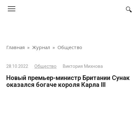
Перейти
к
контенту
Главная
»
Журнал
»
Общество
28.10.2022
Общество
Виктория Михнова
Новый премьер-министр Британии Сунак
оказался богаче короля Карла III