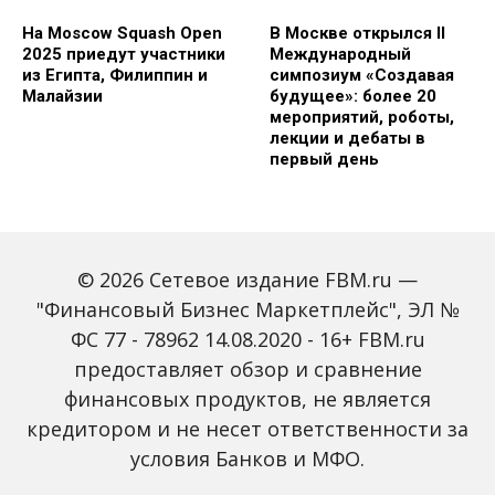
На Moscow Squash Open
В Москве открылся II
2025 приедут участники
Международный
из Египта, Филиппин и
симпозиум «Создавая
Малайзии
будущее»: более 20
мероприятий, роботы,
лекции и дебаты в
первый день
© 2026 Сетевое издание FBM.ru —
"Финансовый Бизнес Маркетплейс", ЭЛ №
ФС 77 - 78962 14.08.2020 - 16+ FBM.ru
предоставляет обзор и сравнение
Зарплаты вырастут,
Россиян предупредили
банки включат защиту
о росте активности
финансовых продуктов, не является
от мошенников: какие
мошенников на фоне
кредитором и не несет ответственности за
новые законы ждут
снижения ключевой
россиян с октября
ставки
условия Банков и МФО.